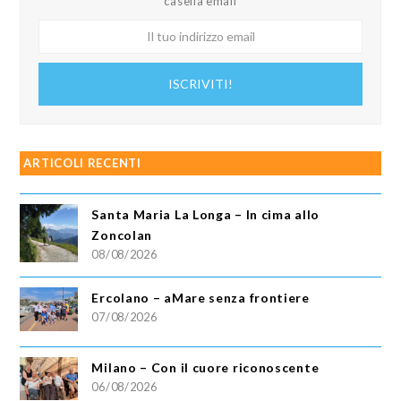
casella email
Il
tuo
indirizzo
ISCRIVITI!
email
ARTICOLI RECENTI
Santa Maria La Longa – In cima allo
Zoncolan
08/08/2026
Ercolano – aMare senza frontiere
07/08/2026
Milano – Con il cuore riconoscente
06/08/2026