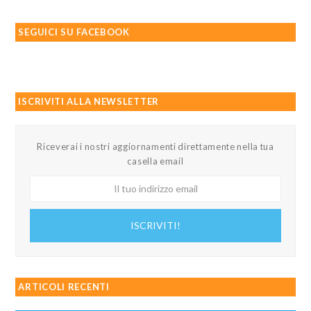
SEGUICI SU FACEBOOK
ISCRIVITI ALLA NEWSLETTER
Riceverai i nostri aggiornamenti direttamente nella tua
casella email
Il
tuo
indirizzo
ISCRIVITI!
email
ARTICOLI RECENTI