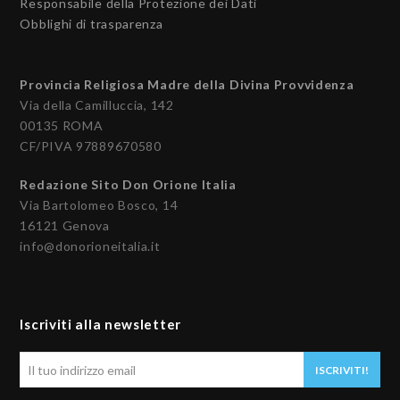
Responsabile della Protezione dei Dati
Obblighi di trasparenza
Provincia Religiosa Madre della Divina Provvidenza
Via della Camilluccia, 142
00135 ROMA
CF/PIVA 97889670580
Redazione Sito Don Orione Italia
Via Bartolomeo Bosco, 14
16121 Genova
info@donorioneitalia.it
Iscriviti alla newsletter
Il
ISCRIVITI!
tuo