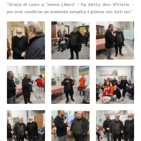
“Grazie di cuore a “nonno Libero” –
ha detto don Vittorio
–
per aver condiviso un momento semplice e gioioso con tutti noi.
“