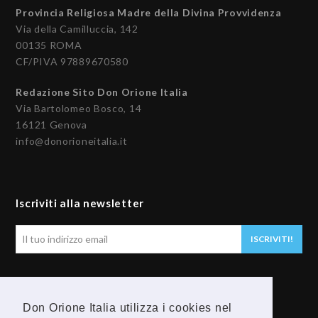
Provincia Religiosa Madre della Divina Provvidenza
Via della Camilluccia, 142
00135 ROMA
CF/PIVA 97889670580
Redazione Sito Don Orione Italia
Via Bartolomeo Bosco, 14
16121 Genova
info@donorioneitalia.it
Iscriviti alla newsletter
Il
ISCRIVITI!
tuo
indirizzo
email
Seguici
Don Orione Italia utilizza i cookies nel