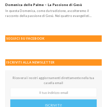
Domenica delle Palme – La Passione di Gesù
In questa Domenica, come da tradizione, ascolteremo il
racconto della passione di Gesù. Nei quattro evangelisti…
SEGUICI SU FACEBOOK
ISCRIVITI ALLA NEWSLETTER
Riceverai i nostri aggiornamenti direttamente nella tua
casella email
Il
tuo
indirizzo
ISCRIVITI!