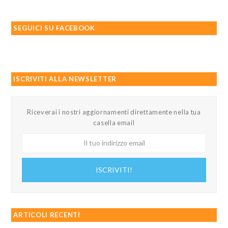
SEGUICI SU FACEBOOK
ISCRIVITI ALLA NEWSLETTER
Riceverai i nostri aggiornamenti direttamente nella tua
casella email
Il
tuo
indirizzo
ISCRIVITI!
email
ARTICOLI RECENTI