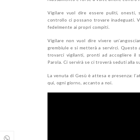
Vigilare vuol dire essere puliti, onesti
controllo ci possano trovare inadeguati. 
fedelmente ai propri compiti.
Vigilare non vuol dire vivere un’angoscia
grembiule e si metterà a servirci. Questo a
trovarci vigilanti, pronti ad accogliere il
Parola. Ci servirà se ci troverà seduti alla s
La venuta di Gesù è attesa e presenza: l’
qui, ogni giorno, accanto a noi.