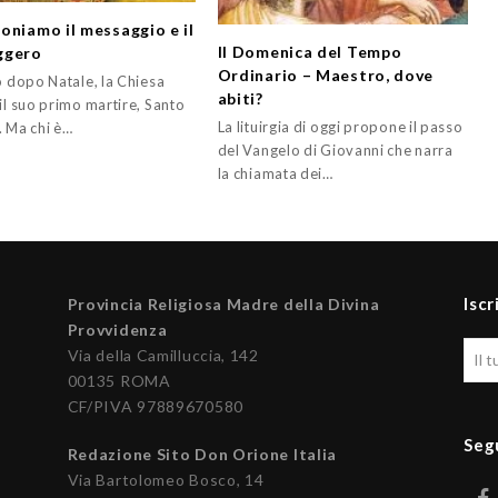
oniamo il messaggio e il
II Domenica del Tempo
ggero
Ordinario – Maestro, dove
o dopo Natale, la Chiesa
abiti?
il suo primo martire, Santo
La lituirgia di oggi propone il passo
. Ma chi è…
del Vangelo di Giovanni che narra
la chiamata dei…
Iscr
Provincia Religiosa Madre della Divina
Provvidenza
Via della Camilluccia, 142
00135 ROMA
CF/PIVA 97889670580
Seg
Redazione Sito Don Orione Italia
Via Bartolomeo Bosco, 14