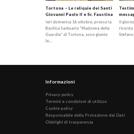
Tortona – Le reliquie dei Santi
Testim
Giovanni Paolo II e Sr. Faustina
messa
Ieri domenica 16 ottobre, presso la
Il giorn
Basilica Santuario “Madonna della
ricorda 
Guardia” di Tortona, sono giunte
Stefano
le…
Informazioni
Privacy policy
Termini e condizioni di utilizzo
Cookie policy
Responsabile della Protezione dei Dati
Obblighi di trasparenza