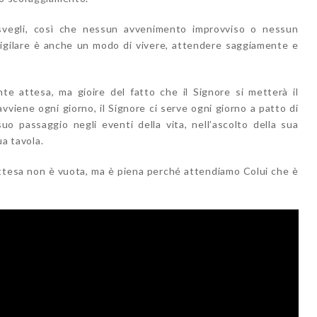
, svegli, così che nessun avvenimento improvviso o nessun
Vigilare è anche un modo di vivere, attendere saggiamente e
nte attesa, ma gioire del fatto che il Signore si metterà il
vviene ogni giorno, il Signore ci serve ogni giorno a patto di
 suo passaggio negli eventi della vita, nell’ascolto della sua
ua tavola.
attesa non è vuota, ma è piena perché attendiamo Colui che è