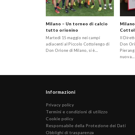
Milano – Un torneo di calcio
Milano
tutto orionino
Cotto
Martedì 15 maggio nei campi
Il Diret
adiacenti al Piccolo Cottolengo di
Don Ori
Don Orione di Milano, si è…
Pierang
nuova…
Informazioni
Privacy policy
Termini e condizioni di utilizzo
Cookie policy
Responsabile della Protezione dei Dati
Obblighi di trasparenza