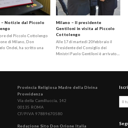
 – Notizie dal Piccolo
Milano – Il presidente
lengo
Gentiloni in visita al Piccolo
Cottolengo
tore del Piccolo Cottolengo
one di Milano, Don
Alle 17 di martedì 20 febbraio il
elo Ondei, ha scritto una
Presidente del Consiglio dei
Ministri Paolo Gentiloni è arrivato…
Iscr
Provincia Religiosa Madre della Divina
Provvidenza
Via della Camilluccia, 142
00135 ROMA
CF/PIVA 97889670580
Seg
Redazione Sito Don Orione Italia