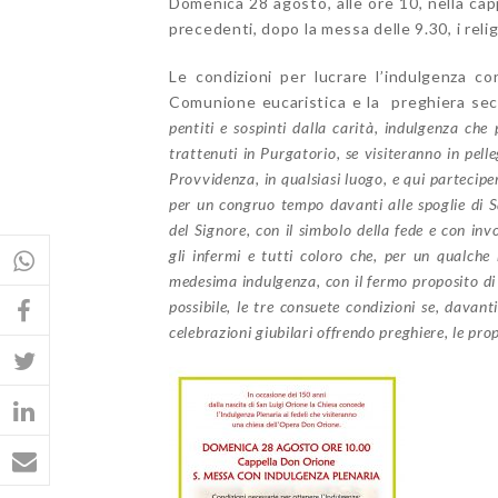
Domenica 28 agosto, alle ore 10, nella cap
precedenti, dopo la messa delle 9.30, i reli
Le condizioni per lucrare l’indulgenza 
Comunione eucaristica
e la
preghiera sec
pentiti
e
sospinti dalla carità, indulgenza che
trattenuti in Purgatorio
,
s
e
visiteranno in pell
P
rovvidenza
,
in qualsiasi luogo
,
e
qui
partecipe
per un congruo
tempo davanti
alle spoglie
di 
del Signore, con il simbolo della fede
e
con invo
g
li infermi
e
tutti coloro che
,
per
un
qualche
medesima indulgenza, con il fermo proposito di
possibile
,
le tre consuete condizioni se
,
davant
celebrazioni giubilari
offrendo
preghiere,
le pro