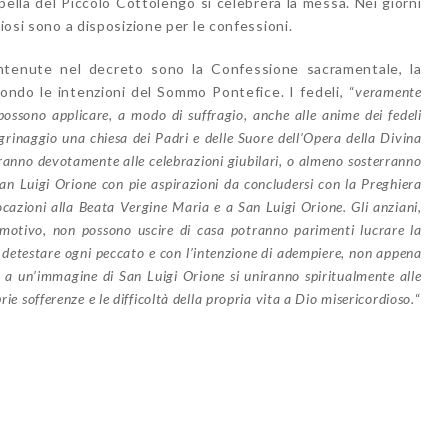
pella del Piccolo Cottolengo si celebrerà la messa. Nei giorni
giosi sono a disposizione per le confessioni.
contenute nel decreto sono la
C
onfessione sacramentale,
la
ondo le intenzioni del
S
ommo
P
ontefice. I
fedeli
, “
veramente
 possono applicare
,
a modo di suffragio
,
anche alle anime dei fedeli
egrinaggio una chiesa
dei
P
adri
e
delle
S
uore dell’
O
pera della
D
ivina
ranno devotamente alle celebrazioni giubilari,
o
almeno sosterranno
San Luigi
Orione
con
pie aspirazioni da concludersi con la
P
reghiera
cazioni alla
B
eata
V
ergine Maria
e a
San Luigi Orione.
Gli anziani,
 motivo
,
non possono uscire di casa
pot
ranno parimenti lucrare la
 detestare ogni
peccato
e
con l’intenzione
di adempiere,
non appena
i
a
un
’
immagine
di San Luigi
Orione
si uniranno
spiritualmente alle
prie sofferenze
e
le difficoltà della propria vita a
D
io misericordi
oso
.
“