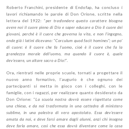
Roberto Franchini, presidente di Endofap, ha concluso i
lavori richiamando le parole di Don Orione, scritte nella
lettera del 1922: “
per trasfondere questo carattere bisogna
avere noi il cuore pieno di Dio e saper educare a Dio il cuore dei
giovani, perché è il cuore che governa la vita, e non l’ingegno,
onde già i latini dicevano: “Corculum quod facit homines”; un po’
di cuore: è il cuore che fa l’uomo, cioè è il cuore che fa la
grandezza morale dell’uomo, ma quando il cuore è, quale
dev’essere, un altare sacro a Dio!
“.
Ora, rientrati nelle proprie scuole, tornati a progettare il
nuovo anno formativo, l’augurio è che ognuno dei
partecipanti si metta in gioco con i colleghi, con le
famiglie, con i ragazzi, per realizzare quanto desiderato da
Don Orione: “
La scuola nostra dovrà essere rispettata come
una chiesa, e da noi trasformata in una cattedra di ministero
sublime, in una palestra di vero apostolato. Essa dev’essere
amata da noi, e deve farsi amare dagli alunni, anzi chi insegna
deve farla amare, così che essa dovrà diventare come la casa