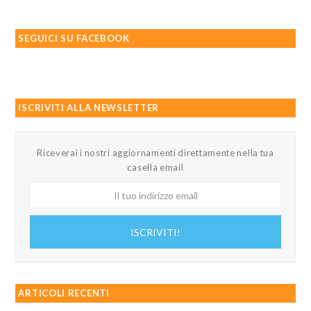
SEGUICI SU FACEBOOK
ISCRIVITI ALLA NEWSLETTER
Riceverai i nostri aggiornamenti direttamente nella tua
casella email
Il
tuo
indirizzo
ISCRIVITI!
email
ARTICOLI RECENTI