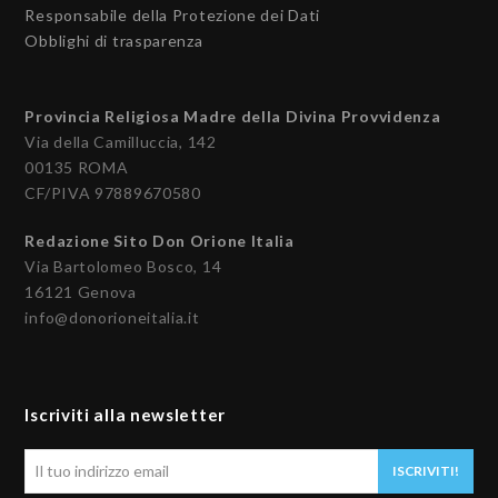
Responsabile della Protezione dei Dati
Obblighi di trasparenza
Provincia Religiosa Madre della Divina Provvidenza
Via della Camilluccia, 142
00135 ROMA
CF/PIVA 97889670580
Redazione Sito Don Orione Italia
Via Bartolomeo Bosco, 14
16121 Genova
info@donorioneitalia.it
Iscriviti alla newsletter
Il
ISCRIVITI!
tuo