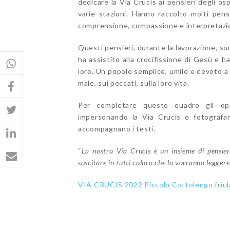
dedicare la Via Crucis ai pensieri degli os
varie stazioni. Hanno raccolto molti pensi
comprensione, compassione e interpretazio
Questi pensieri, durante la lavorazione, s
ha assistito alla crocifissione di Gesù e
loro. Un popolo semplice, umile e devoto a
male, sui peccati, sulla loro vita.
Per completare questo quadro gli oper
impersonando la Via Crucis e fotografan
accompagnano i testi.
“
La nostra Via Crucis è un insieme di pensieri
suscitare in tutti coloro che la vorranno legger
VIA CRUCIS 2022 Piccolo Cottolengo friul