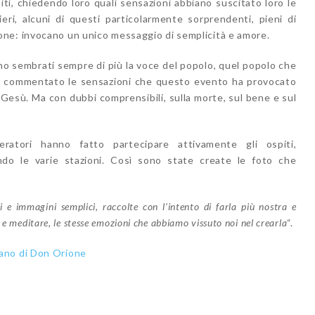
piti, chiedendo loro quali sensazioni abbiano suscitato loro le
eri, alcuni di questi particolarmente sorprendenti, pieni di
ne: invocano un unico messaggio di semplicità e amore.
ono sembrati sempre di più la voce del popolo, quel popolo che
 ha commentato le sensazioni che questo evento ha provocato
 Gesù. Ma con dubbi comprensibili, sulla morte, sul bene e sul
atori hanno fatto partecipare attivamente gli ospiti,
do le varie stazioni. Così sono state create le foto che
 e immagini semplici, raccolte con l’intento di farla più nostra e
e e meditare, le stesse emozioni che abbiamo vissuto noi nel crearla
“.
ano di Don Orione