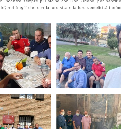
un incontro sempre più vicino con Don Orione, per sentirlo
, nei fragili che con la loro vita e la loro semplicità i primi