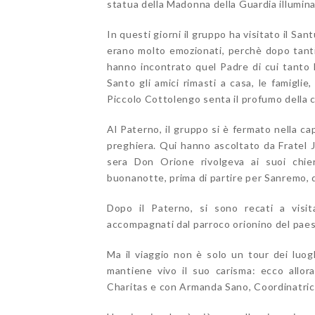
statua della Madonna della Guardia illumina
In questi giorni il gruppo ha visitato il Sa
erano molto emozionati, perchè dopo tanti 
hanno incontrato quel Padre di cui tanto h
Santo gli amici rimasti a casa, le famiglie
Piccolo Cottolengo senta il profumo della c
Al Paterno, il gruppo si è fermato nella ca
preghiera. Qui hanno ascoltato da Fratel J
sera Don Orione rivolgeva ai suoi chier
buonanotte, prima di partire per Sanremo, d
Dopo il Paterno, si sono recati a vis
accompagnati dal parroco orionino del paes
Ma il viaggio non è solo un tour dei luo
mantiene vivo il suo carisma: ecco allor
Charitas e con Armanda Sano, Coordinatric