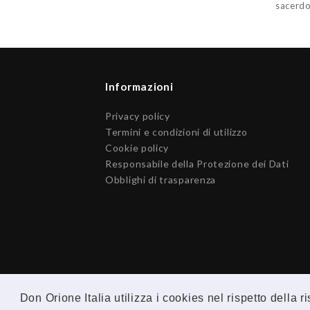
sacerdo
Informazioni
Privacy policy
Termini e condizioni di utilizzo
Cookie policy
Responsabile della Protezione dei Dati
Obblighi di trasparenza
Don Orione Italia utilizza i cookies nel rispetto della 