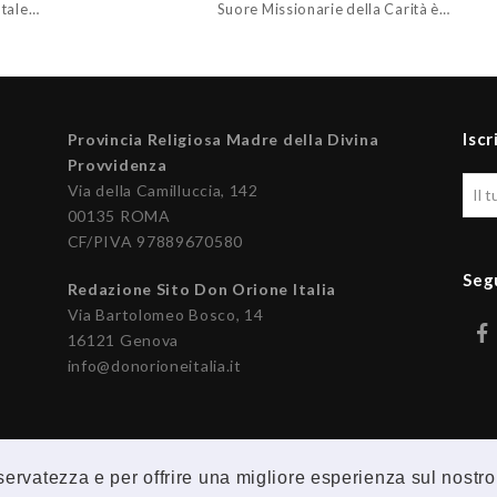
tale…
Suore Missionarie della Carità è…
Iscr
Provincia Religiosa Madre della Divina
Provvidenza
Via della Camilluccia, 142
00135 ROMA
CF/PIVA 97889670580
Seg
Redazione Sito Don Orione Italia
Via Bartolomeo Bosco, 14
16121 Genova
info@donorioneitalia.it
riservatezza e per offrire una migliore esperienza sul nostro
© 2026 Provincia Religiosa Madre della Divina Provvidenza