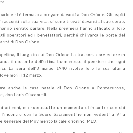
ta.
ntuario e si è fermato a pregare davanti a Don Orione. Gli ospiti
racconti sulla sua vita, si sono trovati davanti al suo corpo,
anno sentito parlare. Nella preghiera hanno affidato al loro
, gli operatori ed i benefattori, perché chi varca le porte del
arità di Don Orione.
ppellina, il luogo in cui Don Orione ha trascorso ore ed ore in
anus il racconto dell’ultima buonanotte, il pensiero che ogni
ici. La sera dell’8 marzo 1940 rivolse loro la sua ultima
ove morì il 12 marzo.
itare anche la casa natale di Don Orione a Pontecurone,
e, don Loris Giacomelli.
ghi orionini, ma soprattutto un momento di incontro con chi
a l’incontro con le Suore Sacramentine non vedenti a Villa
e generale del Movimento laicale orionino, MLO.