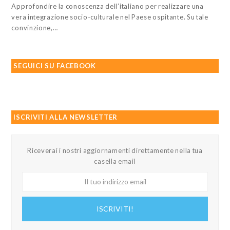
Approfondire la conoscenza dell’italiano per realizzare una
vera integrazione socio-culturale nel Paese ospitante. Su tale
convinzione,…
SEGUICI SU FACEBOOK
ISCRIVITI ALLA NEWSLETTER
Riceverai i nostri aggiornamenti direttamente nella tua
casella email
Il
tuo
indirizzo
ISCRIVITI!
email