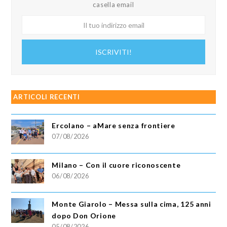
casella email
Il
tuo
indirizzo
ISCRIVITI!
email
ARTICOLI RECENTI
Ercolano – aMare senza frontiere
07/08/2026
Milano – Con il cuore riconoscente
06/08/2026
Monte Giarolo – Messa sulla cima, 125 anni
dopo Don Orione
05/08/2026