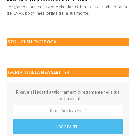
Leggiamo una meditazione che don Orione scrisse nell'Epifania
del 1940, pochi mesi prima della sua morte.…
SEGUICI SU FACEBOOK
ISCRIVITI ALLA NEWSLETTER
Riceverai i nostri aggiornamenti direttamente nella tua
casella email
Il
tuo
indirizzo
ISCRIVITI!
email