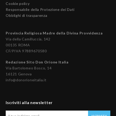
Cookie policy
Responsabile della Protezione dei Dati
Obblighi di trasparenza
Provincia Religiosa Madre della Divina Provvidenza
Via della Camilluccia, 142
00135 ROMA
CF/PIVA 97889670580
Redazione Sito Don Orione Italia
Via Bartolomeo Bosco, 14
16121 Genova
info@donorioneitalia.it
Iscriviti alla newsletter
Il
ISCRIVITI!