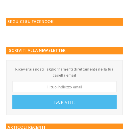
SEGUICI SU FACEBOOK
ISCRIVITI ALLA NEWSLETTER
Riceverai i nostri aggiornamenti direttamente nella tua
casella email
Il
tuo
indirizzo
ISCRIVITI!
email
ARTICOLI RECENTI