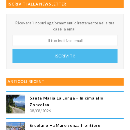
ISCRIVITI ALLA NEWSLETTER
Riceverai i nostri aggiornamenti direttamente nella tua
casella email
Il
tuo
indirizzo
ISCRIVITI!
email
ARTICOLI RECENTI
Santa Maria La Longa – In cima allo
Zoncolan
08/08/2026
Ercolano – aMare senza frontiere