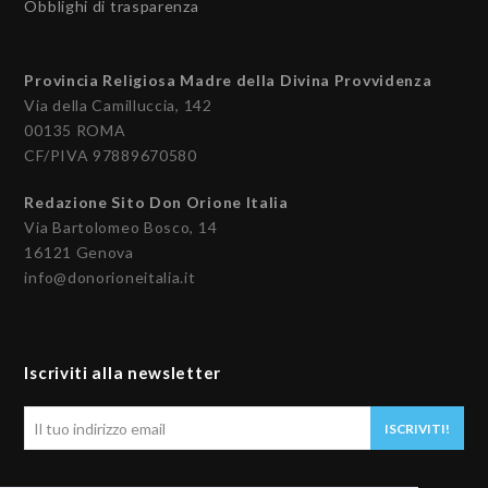
Obblighi di trasparenza
Provincia Religiosa Madre della Divina Provvidenza
Via della Camilluccia, 142
00135 ROMA
CF/PIVA 97889670580
Redazione Sito Don Orione Italia
Via Bartolomeo Bosco, 14
16121 Genova
info@donorioneitalia.it
Iscriviti alla newsletter
Il
ISCRIVITI!
tuo
indirizzo