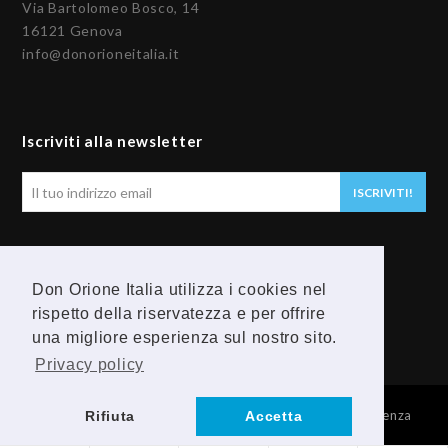
Via Bartolomeo Bosco, 14
16121 Genova
info@donorioneitalia.it
Iscriviti alla newsletter
Il
ISCRIVITI!
tuo
indirizzo
email
Seguici
Don Orione Italia utilizza i cookies nel
rispetto della riservatezza e per offrire
F
Y
una migliore esperienza sul nostro sito.
a
o
Privacy policy
c
u
© 2026 Provincia Religiosa Madre della Divina Provvidenza
Rifiuta
Accetta
e
t