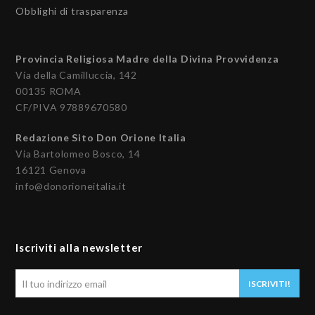
Obblighi di trasparenza
Provincia Religiosa Madre della Divina Provvidenza
Via della Camilluccia, 142
00135 ROMA
CF/PIVA 97889670580
Redazione Sito Don Orione Italia
Via Bartolomeo Bosco, 14
16121 Genova
info@donorioneitalia.it
Iscriviti alla newsletter
Il
ISCRIVITI!
tuo
indirizzo