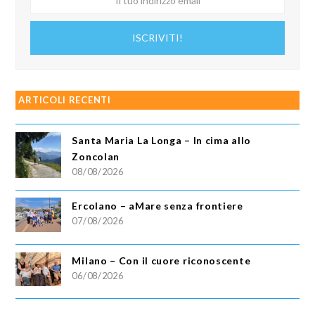
tuo
indirizzo
ISCRIVITI!
email
ARTICOLI RECENTI
Santa Maria La Longa – In cima allo
Zoncolan
08/08/2026
Ercolano – aMare senza frontiere
07/08/2026
Milano – Con il cuore riconoscente
06/08/2026