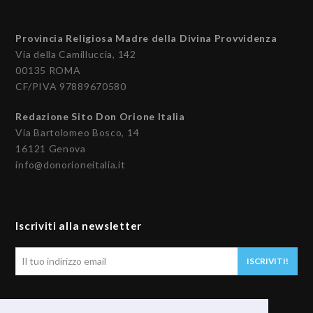
Provincia Religiosa Madre della Divina Provvidenza
Via della Camilluccia, 142
00135 ROMA
CF/PIVA 97889670580
Redazione Sito Don Orione Italia
Via Bartolomeo Bosco, 14
16121 Genova
info@donorioneitalia.it
Iscriviti alla newsletter
Il
ISCRIVITI!
tuo
indirizzo
email