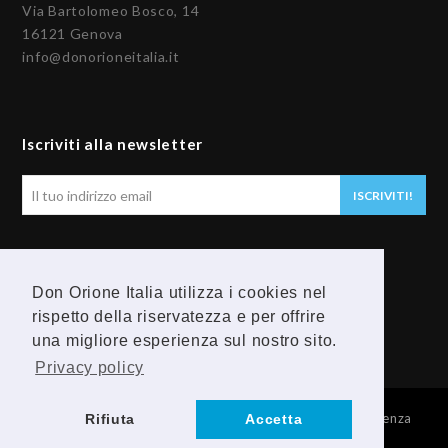
Via Bartolomeo Bosco, 14
16121 Genova
info@donorioneitalia.it
Iscriviti alla newsletter
Il
ISCRIVITI!
tuo
indirizzo
email
Seguici
Don Orione Italia utilizza i cookies nel
rispetto della riservatezza e per offrire
F
Y
una migliore esperienza sul nostro sito.
a
o
Privacy policy
c
u
© 2026 Provincia Religiosa Madre della Divina Provvidenza
Rifiuta
Accetta
e
t