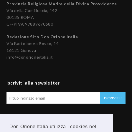
Provincia Religiosa Madre della Divina Provvidenza
Via della Camilluccia, 142
00135 ROMA
CF/PIVA 97889670580
Redazione Sito Don Orione Italia
Via Bartolomeo Bosco, 14
16121 Genova
info@donorioneitalia.it
Iscriviti alla newsletter
Il
ISCRIVITI!
tuo
indirizzo
email
Seguici
Don Orione Italia utilizza i cookies nel