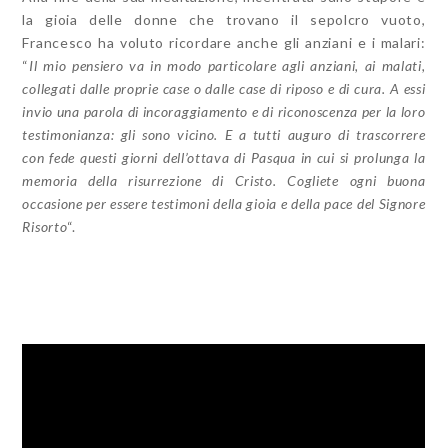
la gioia delle donne che trovano il sepolcro vuoto,
Francesco ha voluto ricordare anche gli anziani e i malari:
“
Il mio pensiero va in modo particolare agli anziani, ai malati,
collegati dalle proprie case o dalle case di riposo e di cura. A essi
invio una parola di incoraggiamento e di riconoscenza per la loro
testimonianza: gli sono vicino. E a tutti auguro di trascorrere
con fede questi giorni dell’ottava di Pasqua in cui si prolunga la
memoria della risurrezione di Cristo. Cogliete ogni buona
occasione per essere testimoni della gioia e della pace del Signore
Risorto
“.