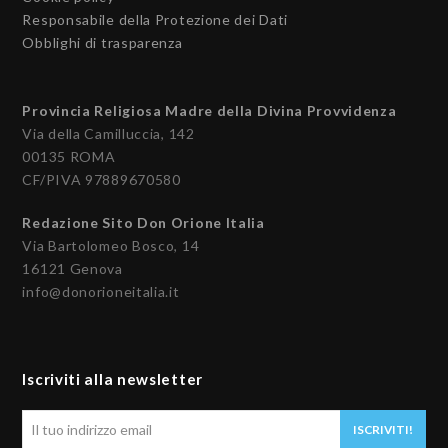
Responsabile della Protezione dei Dati
Obblighi di trasparenza
Provincia Religiosa Madre della Divina Provvidenza
Via della Camilluccia, 142
00135 ROMA
CF/PIVA 97889670580
Redazione Sito Don Orione Italia
Via Bartolomeo Bosco, 14
16121 Genova
info@donorioneitalia.it
Iscriviti alla newsletter
Il
ISCRIVITI!
tuo