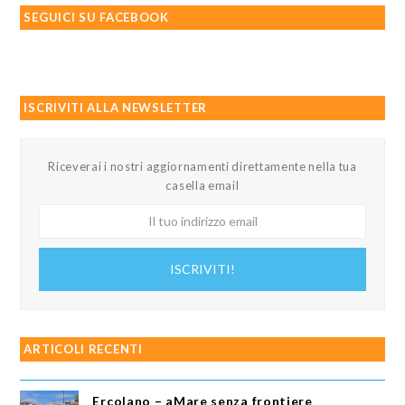
SEGUICI SU FACEBOOK
ISCRIVITI ALLA NEWSLETTER
Riceverai i nostri aggiornamenti direttamente nella tua
casella email
Il
tuo
indirizzo
ISCRIVITI!
email
ARTICOLI RECENTI
Ercolano – aMare senza frontiere