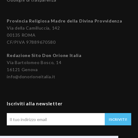
Provincia Religiosa Madre della Divina Provvidenza
Via della Camilluccia, 142
00135 ROMA
CF/PIVA 97889670580
Redazione Sito Don Orione Italia
Via Bartolomeo Bosco, 14
16121 Genova
info@donorioneitalia.it
Iscriviti alla newsletter
Il
ISCRIVITI!
tuo
indirizzo
email