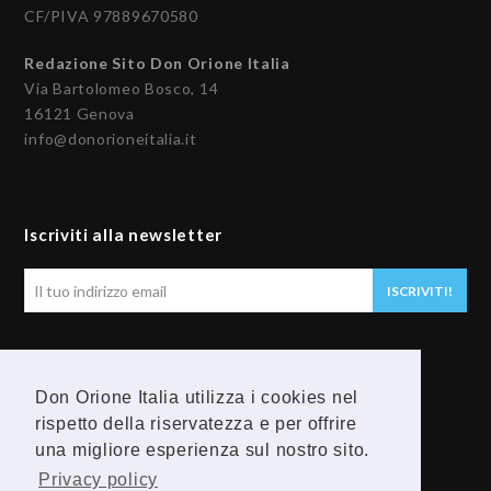
CF/PIVA 97889670580
Redazione Sito Don Orione Italia
Via Bartolomeo Bosco, 14
16121 Genova
info@donorioneitalia.it
Iscriviti alla newsletter
Il
ISCRIVITI!
tuo
indirizzo
email
Seguici
Don Orione Italia utilizza i cookies nel
rispetto della riservatezza e per offrire
F
Y
una migliore esperienza sul nostro sito.
a
o
Privacy policy