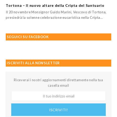
Tortona – Il nuovo altare della Cripta del Santuario
Il 20 novembre Monsignor Guido Marini, Vescovo di Tortona,
presiedrà la solenne celebrazione eucaristica nella Cripta…
SEGUICI SU FACEBOOK
ISCRIVITI ALLA NEWSLETTER
Riceverai i nostri aggiornamenti direttamente nella tua
casella email
Il
tuo
indirizzo
ISCRIVITI!
email