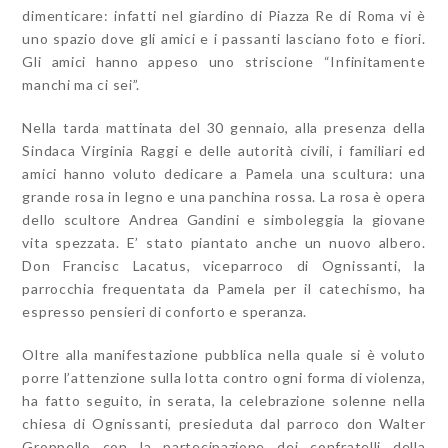
dimenticare: infatti nel giardino di Piazza Re di Roma vi è
uno spazio dove gli amici e i passanti lasciano foto e fiori.
Gli amici hanno appeso uno striscione “Infinitamente
manchi ma ci sei”.
Nella tarda mattinata del 30 gennaio, alla presenza della
Sindaca Virginia Raggi e delle autorità civili, i familiari ed
amici hanno voluto dedicare a Pamela una scultura: una
grande rosa in legno e una panchina rossa. La rosa è opera
dello scultore Andrea Gandini e simboleggia la giovane
vita spezzata. E’ stato piantato anche un nuovo albero.
Don Francisc Lacatus, viceparroco di Ognissanti, la
parrocchia frequentata da Pamela per il catechismo, ha
espresso pensieri di conforto e speranza.
Oltre alla manifestazione pubblica nella quale si è voluto
porre l’attenzione sulla lotta contro ogni forma di violenza,
ha fatto seguito, in serata, la celebrazione solenne nella
chiesa di Ognissanti, presieduta dal parroco don Walter
Groppello con la partecipazione dei confratelli della