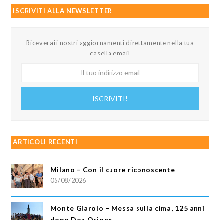
ISCRIVITI ALLA NEWSLETTER
Riceverai i nostri aggiornamenti direttamente nella tua
casella email
Il
tuo
indirizzo
ISCRIVITI!
email
ARTICOLI RECENTI
Milano – Con il cuore riconoscente
06/08/2026
Monte Giarolo – Messa sulla cima, 125 anni
dopo Don Orione