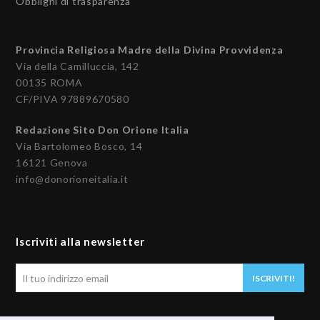
Obblighi di trasparenza
Provincia Religiosa Madre della Divina Provvidenza
Via della Camilluccia, 142
00135 ROMA
CF/PIVA 97889670580
Redazione Sito Don Orione Italia
Via Bartolomeo Bosco, 14
16121 Genova
info@donorioneitalia.it
Iscriviti alla newsletter
Il
ISCRIVITI!
tuo
indirizzo