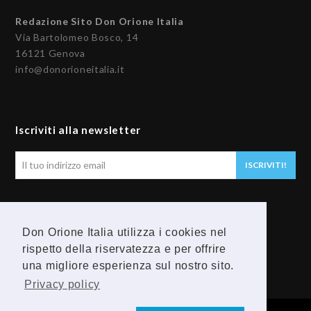
Redazione Sito Don Orione Italia
Via Bartolomeo Bosco, 14
16121 Genova
info@donorioneitalia.it
Iscriviti alla newsletter
Il
ISCRIVITI!
tuo
indirizzo
email
Seguici
Don Orione Italia utilizza i cookies nel
rispetto della riservatezza e per offrire
F
Y
una migliore esperienza sul nostro sito.
a
o
Privacy policy
c
u