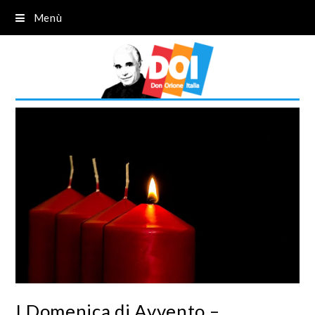
Menù
I Domenica di Avvento –