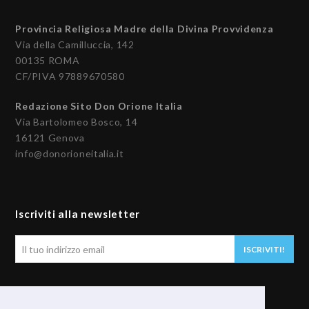
Provincia Religiosa Madre della Divina Provvidenza
Via della Camilluccia, 142
00135 ROMA
CF/PIVA 97889670580
Redazione Sito Don Orione Italia
Via Bartolomeo Bosco, 14
16121 Genova
info@donorioneitalia.it
Iscriviti alla newsletter
Il
ISCRIVITI!
tuo
indirizzo
email
Seguici