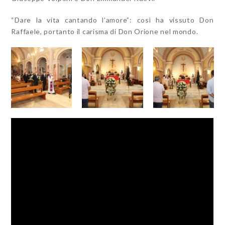
“Dare la vita cantando l’amore”: così ha vissuto Don
Raffaele, portanto il carisma di Don Orione nel mondo.