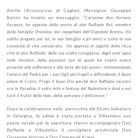
Anche l’Arcivescovo di Cagliari, Monsignor Giuseppe
Baturi, ha inviato un messaggio: “
Carissimo don Antonio
Ascenzo,
ho appreso della morte di don Raffaele Boi, membro
della famiglia Orionina, dai cappellani dell’Ospedale Brotzu. Ho
subito pregato per lui, la sua famiglia e gli amici e tutta la sua
comunità di vita consacrata.
Ho appreso in seguito della ricca
vita di don Raffaele, delle sue scelte coraggiose, degli anni spesi
nelle missioni, della passione con la quale ha voluto essere
presente alle sofferenze e alle lotte dei più poveri, testimoniando
l’amore del Padre per i suoi figli più fragili e diffondendo il buon
odore di Cristo.
Prego il buon Dio perché don Raffaele incontri
ora in Paradiso il volto mite e festoso del Redentore e doni a noi
tutti il frutto della fede, della speranza e dell’amore.
“
Dopo la celebrazione nella parrocchia del SS.mo Salvatore
in Selargius, la salma è stata portata a Villasimius suo
paese natale per la sepoltura. Hanno accompagnato Don
Raffaele a Villasimius il consigliere provinciale Don
Giuseppe Volponi e Don Emmanuel Kuevi.