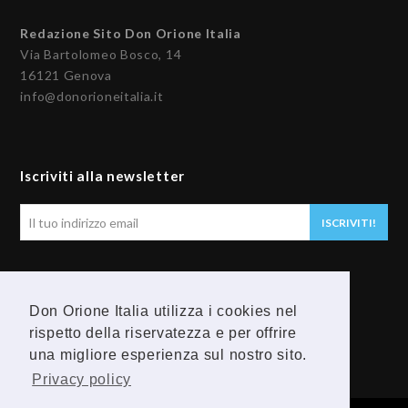
Redazione Sito Don Orione Italia
Via Bartolomeo Bosco, 14
16121 Genova
info@donorioneitalia.it
Iscriviti alla newsletter
Il
ISCRIVITI!
tuo
indirizzo
email
Seguici
Don Orione Italia utilizza i cookies nel
F
Y
rispetto della riservatezza e per offrire
una migliore esperienza sul nostro sito.
a
o
Privacy policy
c
u