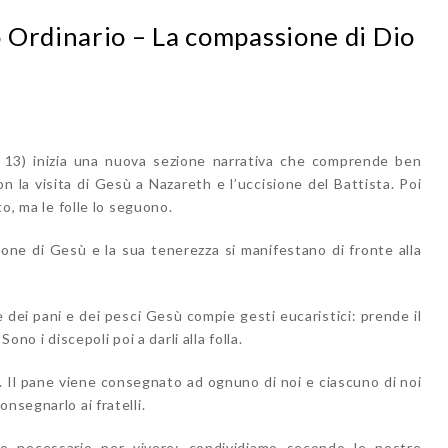
 Ordinario – La compassione di Dio
lo 13) inizia una nuova sezione narrativa che comprende ben
n la visita di Gesù a Nazareth e l’uccisione del Battista. Poi
to, ma le folle lo seguono.
sione di Gesù e la sua tenerezza si manifestano di fronte alla
e dei pani e dei pesci Gesù compie gesti eucaristici: prende il
 Sono i discepoli poi a darli alla folla.
la. Il pane viene consegnato ad ognuno di noi e ciascuno di noi
nsegnarlo ai fratelli.
lo necessario per vivere: condividiamo secondo le nostre