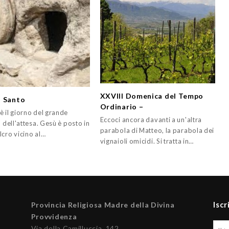
XXVIII Domenica del Tempo
 Santo
Ordinario –
è il giorno del grande
Eccoci ancora davanti a un'altra
, dell'attesa. Gesù è posto in
parabola di Matteo, la parabola dei
lcro vicino al…
vignaioli omicidi. Si tratta in…
Iscr
Provincia Religiosa Madre della Divina
Provvidenza
Via della Camilluccia, 142