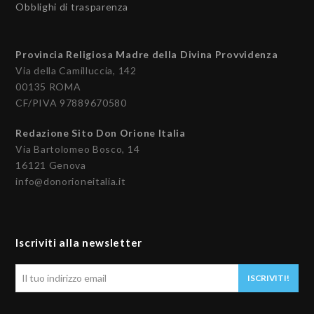
Obblighi di trasparenza
Provincia Religiosa Madre della Divina Provvidenza
Via della Camilluccia, 142
00135 ROMA
CF/PIVA 97889670580
Redazione Sito Don Orione Italia
Via Bartolomeo Bosco, 14
16121 Genova
info@donorioneitalia.it
Iscriviti alla newsletter
Il
ISCRIVITI!
tuo
indirizzo