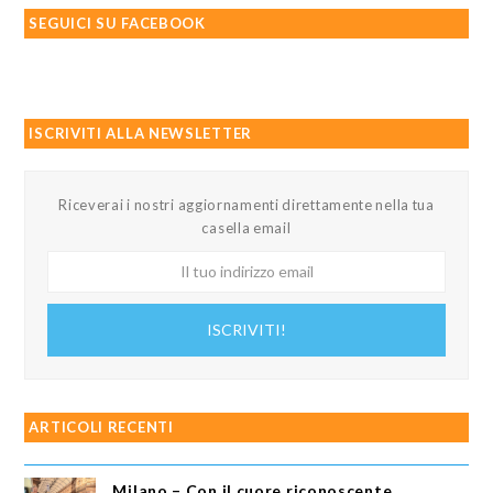
SEGUICI SU FACEBOOK
ISCRIVITI ALLA NEWSLETTER
Riceverai i nostri aggiornamenti direttamente nella tua
casella email
Il
tuo
indirizzo
ISCRIVITI!
email
ARTICOLI RECENTI
Milano – Con il cuore riconoscente