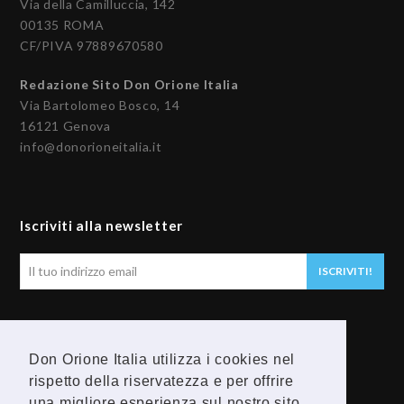
Via della Camilluccia, 142
00135 ROMA
CF/PIVA 97889670580
Redazione Sito Don Orione Italia
Via Bartolomeo Bosco, 14
16121 Genova
info@donorioneitalia.it
Iscriviti alla newsletter
Il
ISCRIVITI!
tuo
indirizzo
email
Seguici
Don Orione Italia utilizza i cookies nel
F
Y
rispetto della riservatezza e per offrire
una migliore esperienza sul nostro sito.