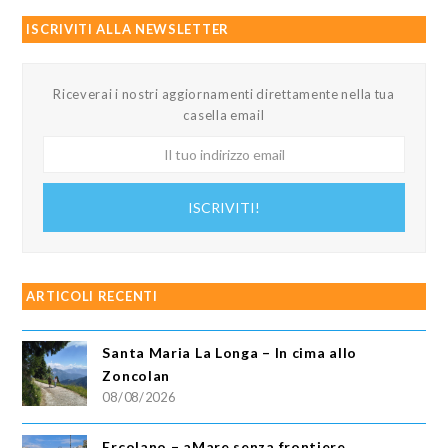
ISCRIVITI ALLA NEWSLETTER
Riceverai i nostri aggiornamenti direttamente nella tua
casella email
Il
tuo
indirizzo
ISCRIVITI!
email
ARTICOLI RECENTI
Santa Maria La Longa – In cima allo
Zoncolan
08/08/2026
Ercolano – aMare senza frontiere