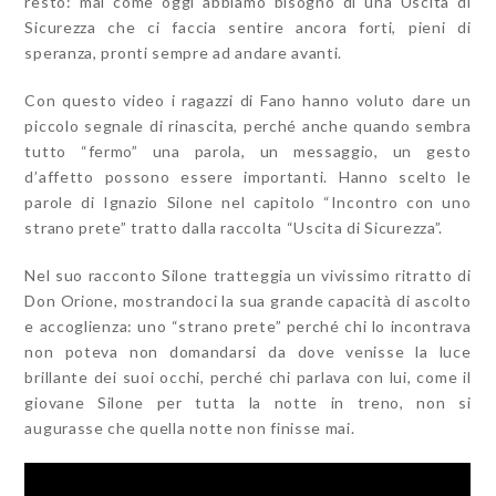
resto: mai come oggi abbiamo bisogno di una Uscita di
Sicurezza che ci faccia sentire ancora forti, pieni di
speranza, pronti sempre ad andare avanti.
Con questo video i ragazzi di Fano hanno voluto dare un
piccolo segnale di rinascita, perché anche quando sembra
tutto “fermo” una parola, un messaggio, un gesto
d’affetto possono essere importanti. Hanno scelto le
parole di Ignazio Silone nel capitolo “Incontro con uno
strano prete” tratto dalla raccolta “Uscita di Sicurezza”.
Nel suo racconto Silone tratteggia un vivissimo ritratto di
Don Orione, mostrandoci la sua grande capacità di ascolto
e accoglienza: uno “strano prete” perché chi lo incontrava
non poteva non domandarsi da dove venisse la luce
brillante dei suoi occhi, perché chi parlava con lui, come il
giovane Silone per tutta la notte in treno, non si
augurasse che quella notte non finisse mai.