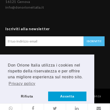
16121 Genova
info@donorioneitalia.it
Iscriviti alla newsletter
Il
ISCRIVITI!
tuo
indirizzo
email
Seguici
Don Orione Italia utilizza i cookies nel
F
Y
rispetto della riservatezza e per offrire
una migliore esperienza sul nostro sito.
a
o
Privacy policy
c
u
© 2026 Provincia Religiosa Madre della Divina Provvidenza
Rifiuta
Accetta
e
t
b
u