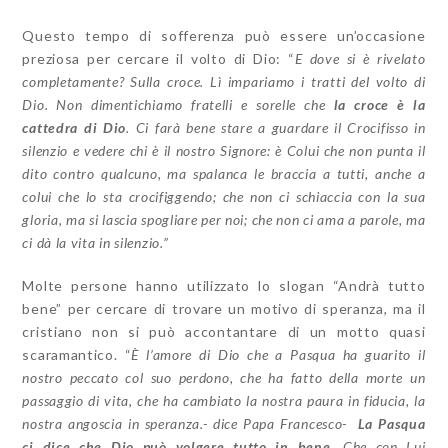
Questo tempo di sofferenza può essere un’occasione
preziosa per cercare il volto di Dio: “
E dove si è rivelato
completamente? Sulla croce. Lì impariamo i tratti del volto di
Dio. Non dimentichiamo fratelli e sorelle che
la croce è la
cattedra di Dio
. Ci farà bene stare a guardare il Crocifisso in
silenzio e vedere chi è il nostro Signore: è Colui che non punta il
dito contro qualcuno, ma spalanca le braccia a tutti, anche a
colui che lo sta crocifiggendo; che non ci schiaccia con la sua
gloria, ma si lascia spogliare per noi; che non ci ama a parole, ma
ci dà la vita in silenzio.”
Molte persone hanno utilizzato lo slogan “Andrà tutto
bene” per cercare di trovare un motivo di speranza, ma il
cristiano non si può accontantare di un motto quasi
scaramantico. “
È l’amore di Dio che a Pasqua ha guarito il
nostro peccato col suo perdono, che ha fatto della morte un
passaggio di vita, che ha cambiato la nostra paura in fiducia, la
nostra angoscia in speranza.- dice Papa Francesco-
La Pasqua
ci dice che Dio può volgere tutto in bene.
Che con Lui