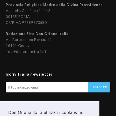
Provincia Religiosa Madre della Divina Provvidenza
Via della Camilluccia, 142
00135 ROMA
CF/PIVA 97889670580
Redazione Sito Don Orione Italia
Via Bartolomeo Bosco, 14
16121 Genova
info@donorioneitalia.it
Iscriviti alla newsletter
Il
ISCRIVITI!
tuo
indirizzo
email
Seguici
Don Orione Italia utilizza i cookies nel