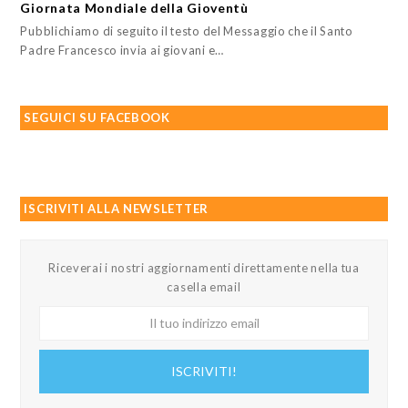
Giornata Mondiale della Gioventù
Pubblichiamo di seguito il testo del Messaggio che il Santo
Padre Francesco invia ai giovani e…
SEGUICI SU FACEBOOK
ISCRIVITI ALLA NEWSLETTER
Riceverai i nostri aggiornamenti direttamente nella tua
casella email
Il
tuo
indirizzo
ISCRIVITI!
email