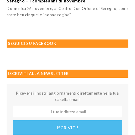
Seregno – I compleanni di novembre
Domenica 26 novembre, al Centro Don Orione di Seregno, sono
state ben cinque le “nonne regine”…
SEGUICI SU FACEBOOK
ISCRIVITI ALLA NEWSLETTER
Riceverai i nostri aggiornamenti direttamente nella tua
casella email
Il
tuo
indirizzo
ISCRIVITI!
email