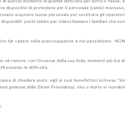
o di questo momento di grande difficoltà per tutto il Paese: è
ire dispositivi di protezione per il personale (camici monouso,
essario acquisire nuovo personale per sostituire gli operatori
disponibili pochi tablet per videochiamare i familiari che non
sino far cadere nella preoccupazione e nel pessimismo: NON
o nè remore, con l’irruenza della sua fede, momenti più bui di
ffrontando le difficoltà.
ura di chiedere aiuto: egli ai suoi benefattori scriveva “
Voi
 mani generose della Divina Provvidenza; vivo o morto vi ricorderò
!