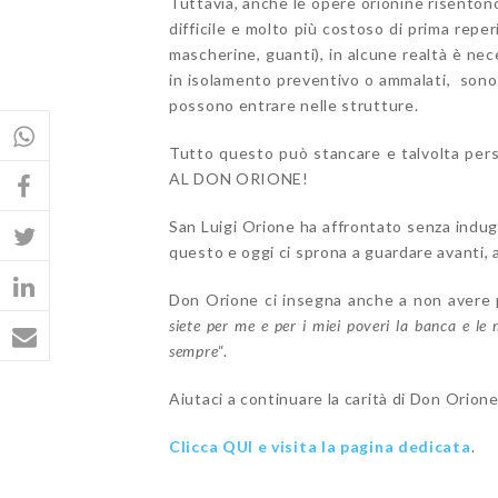
Tuttavia, anche le opere orionine risenton
difficile e molto più costoso di prima reper
mascherine, guanti), in alcune realtà è nec
in isolamento preventivo o ammalati, sono 
possono entrare nelle strutture.
Tutto questo può stancare e talvolta per
AL DON ORIONE!
San Luigi Orione ha affrontato senza indugi
questo e oggi ci sprona a guardare avanti, a
Don Orione ci insegna anche a non avere pa
siete per me e per i miei poveri la banca e le
sempre
“.
Aiutaci a continuare la carità di Don Orione
Clicca QUI e visita la pagina dedicata
.