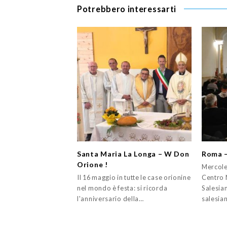
Potrebbero interessarti
Santa Maria La Longa – W Don
Roma –
Orione !
Mercole
Il 16 maggio in tutte le case orionine
Centro 
nel mondo è festa: si ricorda
Salesia
l'anniversario della…
salesia