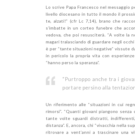
Lo scrive Papa Francesco nel messaggio pe
livello diocesano in tutto il mondo il pros
te, alzati!” (cfr Lc 7,14), brano che racc
s’imbatte in un corteo funebre che accom
vedova, che poi resusciterà. “A volte la n
magari tralasciando di guardare negli occhi
è per “tante situazioni negative” vissute da
in pericolo la propria vita con esperienz
“hanno perso la speranza”.
“Purtroppo anche tra i giovan
portare persino alla tentazione
Un riferimento alle “situazioni in cui regn
rimorsi”. “Quanti giovani piangono senza c
tante volte sguardi distratti, indifferen
distanza”. E, ancora, chi “vivacchia nella s
ritrovare a vent’anni a trascinare una vit