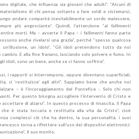
smo digitale, che influenza sia giovani che adulti”. “Alcuni di
 materialismo di chi pensa soltanto a fare soldi e sistemarsi,
A lungo andare comparirà inevitabilmente un sordo malessere,
empre più angosciante”. Quindi, l’attenzione “ai fallimenti
sentire morti. Ma – avverte il Papa – i fallimenti fanno parte
 possono anche rivelarsi una grazia”, perché “spesso qualcosa
 un’illusione, un idolo”. “Gli idoli pretendono tutto da noi
cambio. E alla fine franano, lasciando solo polvere e fumo. In
gli idoli, sono un bene, anche se ci fanno soffrire”.
ssi, i rapporti si interrompono, oppure diventano superficiali,
ita, ci ‘restituisce’ agli altri”. Sappiamo bene che anche noi
ialzare – è l’incoraggiamento del Pontefice -. Solo chi non
ti. Per questo bisogna accogliere l’intervento di Cristo e
è accettare di alzarsi”. In questo processo di rinascita, il Papa
che è stata toccata e restituita alla vita da Cristo”, cioè
nza complessi ciò che ha dentro, la sua personalità, i suoi
Francesco torna a riflettere sull’uso dei dispositivi elettronici:
nicazione”, il suo monito.