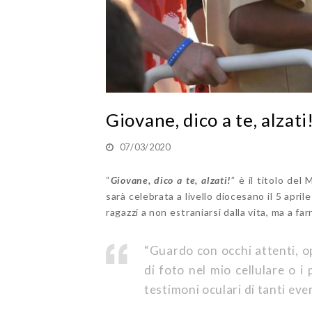
Giovane, dico a te, alzati
07/03/2020
“
Giovane, dico a te, alzati!
” è il titolo de
sarà celebrata a livello diocesano il 5 apr
ragazzi a non estraniarsi dalla vita, ma a fa
“Guardo con occhi attenti, o
di foto nel mio cellulare o i 
testimoni oculari di tanti even