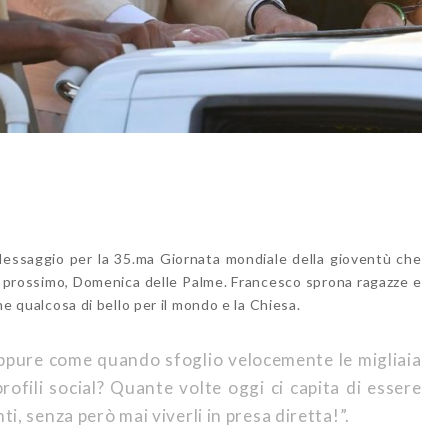
!
l Messaggio per la 35.ma Giornata mondiale della gioventù che
ile prossimo, Domenica delle Palme. Francesco sprona ragazze e
rne qualcosa di bello per il mondo e la Chiesa.
ppure come quando sfoglio velocemente le migliaia
profili social? Quante volte oggi ci capita di essere
ti, senza però mai viverli in presa diretta!”.