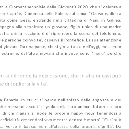
r la Giornata mondiale della Gioventù 2020, che si celebra a
simo 5 aprile, Domenica delle Palme, sul tema: “Giovane, dico a
onta come Gesù, entrando nella cittadina di Nain, in Galilea,
pagna alla sepoltura un giovane, figlio unico di una madre
ostra prima reazione è di riprendere la scena col telefonino,
 le persone coinvolte”, osserva il Pontefice. La sua attenzione
i giovani. Da una parte, chi si gioca tutto nell’oggi, mettendo
e estreme, dall’altra giovani che invece sono “morti” perché
i si diffonde la depressione, che in alcuni casi può
 di togliersi la vita”.
a l’apatia, in cui ci si perde nell’abisso delle angosce e dei
he nessuno ascolti il grido della loro anima! Intorno a loro
ti, di chi magari si gode le proprie happy hour tenendosi a
uperficialità, credendosi vivo mentre dentro è morto”. “Ci si può
a verso il basso, non all’altezza della propria dignità”. Da