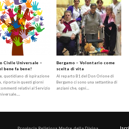
o Civile Universale –
Bergamo – Volontario come
el bene fa bene!
scelta di vita
e, quotidiano di ispirazione
Al reparto B1 del Don Orione di
a, riporta in questi giorni
Bergamo ci sono una settantina di
commenti relativi al Servizio
anziani che, ogni…
Universale.…
Iscr
Provincia Religiosa Madre della Divina