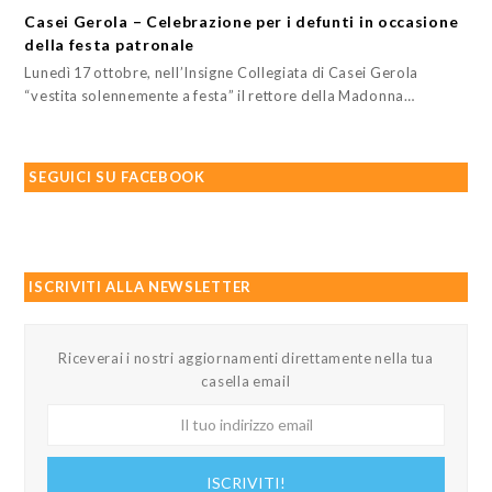
Casei Gerola – Celebrazione per i defunti in occasione
della festa patronale
Lunedì 17 ottobre, nell’Insigne Collegiata di Casei Gerola
“vestita solennemente a festa” il rettore della Madonna…
SEGUICI SU FACEBOOK
ISCRIVITI ALLA NEWSLETTER
Riceverai i nostri aggiornamenti direttamente nella tua
casella email
Il
tuo
indirizzo
ISCRIVITI!