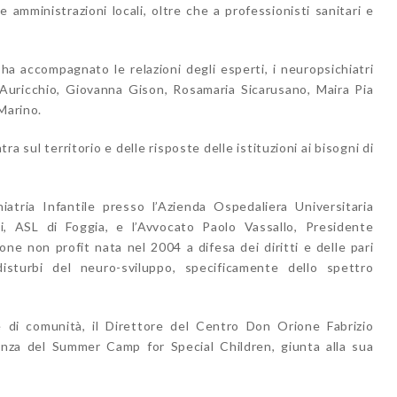
 amministrazioni locali, oltre che a professionisti sanitari e
a accompagnato le relazioni degli esperti, i neuropsichiatri
a Auricchio, Giovanna Gison, Rosamaria Sicarusano, Maira Pia
Marino.
ra sul territorio e delle risposte delle istituzioni ai bisogni di
iatria Infantile presso l’Azienda Ospedaliera Universitaria
li, ASL di Foggia, e l’Avvocato Paolo Vassallo, Presidente
e non profit nata nel 2004 a difesa dei diritti e delle pari
isturbi del neuro-sviluppo, specificamente dello spettro
e di comunità, il Direttore del Centro Don Orione Fabrizio
ienza del Summer Camp for Special Children, giunta alla sua