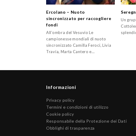
Ercolano – Nuoto
Seregn
sincronizzato per raccogliere
Un grupp
fondi
Cottole
All’ombra del Vesuvio Le
splendi
campionesse mondiali di nuoto
sincronizzato Camilla Feroci, Livia
Travia, Marta Cantero e…
Informazioni
Privacy policy
Termini e condizioni di utilizzo
Cookie policy
Responsabile della Protezione dei Dati
Obblighi di trasparenza