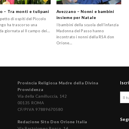
o – Tra monti e tulipani
Avezzano – Nonni e bambini
insieme per Natale
etto di ospiti del Piccolo
ngo ha trascorso una
I bambini della scuola dell'infanzia
da giornata al Il campo dei…
Madonna del Passo hanno
incontrato i nonni della RSA don
Orione…
Iscr
Provincia Religiosa Madre della Divina
Provvidenza
Via della Camilluccia, 142
00135 ROMA
CF/PIVA 97889670580
Seg
Redazione Sito Don Orione Italia
Via Bartolomeo Bosco, 14