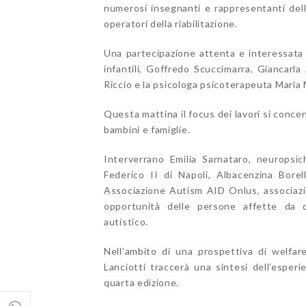
numerosi insegnanti e rappresentanti delle
operatori della riabilitazione.
Una partecipazione attenta e interessata h
infantili, Goffredo Scuccimarra, Giancarl
Riccio e la psicologa psicoterapeuta Maria 
Questa mattina il focus dei lavori si concent
bambini e famiglie.
Interverrano Emilia Sarnataro, neuropsich
Federico II di Napoli, Albacenzina Borel
Associazione Autism AID Onlus, associazion
opportunità delle persone affette da d
autistico.
Nell’ambito di una prospettiva di welfar
Lanciotti traccerà una sintesi dell’esper
quarta edizione.