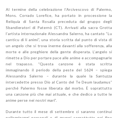
Al termine della celebrazione l’Arcivescovo di Palermo,
Mons. Corrado Lorefice, ha portato in processione la
Reliquia di Santa Rosalia preceduta dal gruppo degli
Sbandieratori di Paternò (CT). Arrivati alla sacra Grotta
l’artista internazionale Alessandra Salerno, ha cantato “Lu
canticu di li animi”, una storia scritta dal punto di vista di
un angelo che si trova inerme davanti alla sofferenza, alla
morte e alle preghiere della gente disperata. L’angelo si
rimette a Dio per portare pace alle anime e accompagnarle
nel trapasso. “Questa canzone è stata scritta
immaginando il periodo della peste del 1624 – spiega
Alessandra Salerno – durante la quale la Santuzza
intercedette presso Dio al Canto del Te Deum laudamus”
perché Palermo fosse liberata dal morbo. È soprattutto
una canzone più che mai attuale, e che dedico a tutte le
anime perse nei nostri mari”.
Durante tutto il mese di settembre ci saranno continui
pellegrinaggi personali e di gruppi soprattutto nei fine