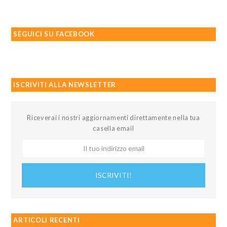
SEGUICI SU FACEBOOK
ISCRIVITI ALLA NEWSLETTER
Riceverai i nostri aggiornamenti direttamente nella tua
casella email
Il
tuo
indirizzo
ISCRIVITI!
email
ARTICOLI RECENTI