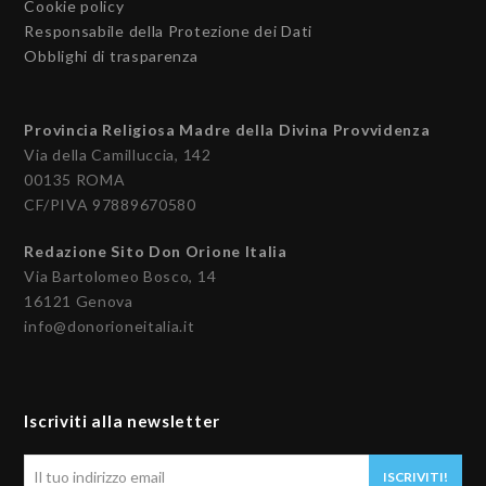
Cookie policy
Responsabile della Protezione dei Dati
Obblighi di trasparenza
Provincia Religiosa Madre della Divina Provvidenza
Via della Camilluccia, 142
00135 ROMA
CF/PIVA 97889670580
Redazione Sito Don Orione Italia
Via Bartolomeo Bosco, 14
16121 Genova
info@donorioneitalia.it
Iscriviti alla newsletter
Il
ISCRIVITI!