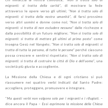
migranti: si tratta della carità”
,
di mostrare la fede
attraverso le opere verso gli ultimi;
“Non si tratta solo di
migranti: si tratta della nostra umanità”
, di farsi prossimo
verso altri uomini e donne come noi;
“Non si tratta solo di
migranti: si tratta di non escludere nessuno”
dalle ricchezze e
dalla possibilità di un futuro migliore;
“
Non si tratta solo di
migranti: si tratta di mettere gli ultimi al primo posto”
come
insegna Gesù nel Vangelo;
“Non si tratta solo di migranti: si
tratta di tutta la persona, di tutte le persone”
perché ciascuno
possa crescere e sentirsi rispettato;
“Non si tratta solo di
migranti: si tratta di costruire la città di Dio e dell’uomo”
, una
società più giusta e accogliente.
La Missione della Chiesa e di ogni cristiano si può
riassumere nei quattro verbi indicati dal Santo Padre:
accogliere, proteggere, promuovere e integrare.
“
Ma questi verbi non valgono solo per i migranti e i rifugiati. –
dice ancora il Papa –
E
ssi
esprimono la missione della Chiesa