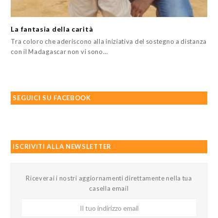
La fantasia della carità
Tra coloro che aderiscono alla iniziativa del sostegno a distanza
con il Madagascar non vi sono…
SEGUICI SU FACEBOOK
ISCRIVITI ALLA NEWSLETTER
Riceverai i nostri aggiornamenti direttamente nella tua
casella email
Il
tuo