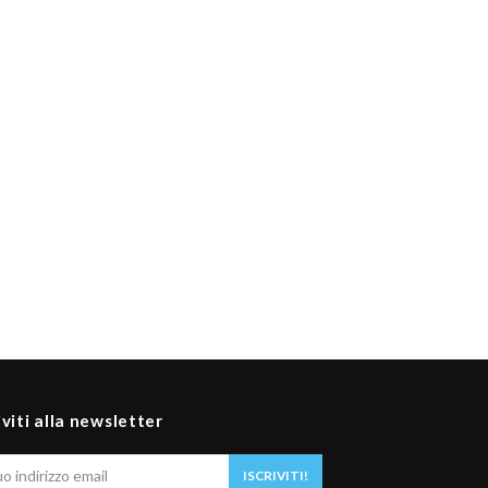
iviti alla newsletter
Il
ISCRIVITI!