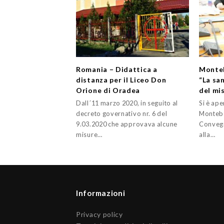
Romania – Didattica a
Monteb
distanza per il Liceo Don
“La san
Orione di Oradea
del mi
Dall´11 marzo 2020, in seguito al
Si è ape
decreto governativo nr. 6 del
Montebel
9.03.2020 che approvava alcune
Convegn
misure…
alla…
Informazioni
Privacy policy