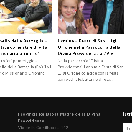
ello della Battaglia –
Ucraina – Festa di San Luigi
tità come stile di vita
Orione nella Parrocchia della
ssionario orionino”
Divina Provvidenza a L’Viv
rto ieri pomeriggio a
Nella parrocchia "Divina
lo della Battaglia (PV) il VI
Provvidenza" l'annuale Festa di San
o Missionario Orionino
Luigi Orione coincide con la festa
parrocchiale.L'attuale chiesa,…
Iscr
Provincia Religiosa Madre della Divina
Provvidenza
Via della Camilluccia, 142