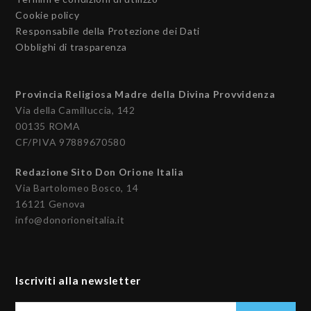
Cookie policy
Responsabile della Protezione dei Dati
Obblighi di trasparenza
Provincia Religiosa Madre della Divina Provvidenza
Via della Camilluccia, 142
00135 ROMA
CF/PIVA 97889670580
Redazione Sito Don Orione Italia
Via Bartolomeo Bosco, 14
16121 Genova
info@donorioneitalia.it
Iscriviti alla newsletter
Il