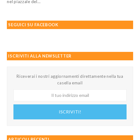
nel piazzale del…
SEGUICI SU FACEBOOK
ISCRIVITI ALLA NEWSLETTER
Riceverai i nostri aggiornamenti direttamente nella tua
casella email
Il
tuo
indirizzo
ISCRIVITI!
email
ARTICOLI RECENTI