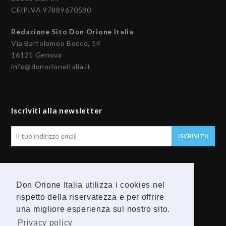
CF/PIVA 97889670580
Redazione Sito Don Orione Italia
Via Bartolomeo Bosco, 14
16121 Genova
info@donorioneitalia.it
Iscriviti alla newsletter
Il
ISCRIVITI!
tuo
indirizzo
email
Seguici
Don Orione Italia utilizza i cookies nel
rispetto della riservatezza e per offrire
F
Y
una migliore esperienza sul nostro sito.
a
o
Privacy policy