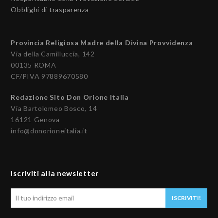
Obblighi di trasparenza
Provincia Religiosa Madre della Divina Provvidenza
Via della Camilluccia, 142
00135 ROMA
CF/PIVA 97889670580
Redazione Sito Don Orione Italia
Via Bartolomeo Bosco, 14
16121 Genova
info@donorioneitalia.it
Iscriviti alla newsletter
Il
ISCRIVITI!
tuo
indirizzo